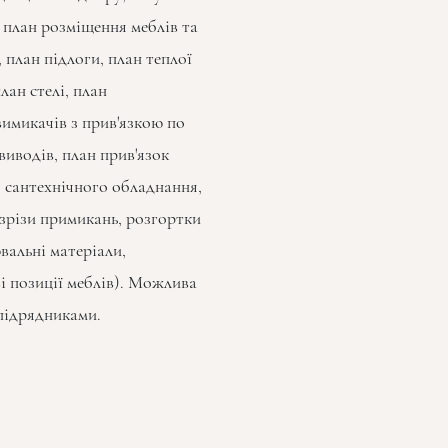
 план розміщення меблів та
план підлоги, план теплої
лан стелі, план
вимикачів з прив'язкою по
виводів, план прив'язок
 сантехнічного обладнання,
озрізи примикань, розгортки
вальні матеріали,
ві позиції меблів). Можлива
 підрядниками.