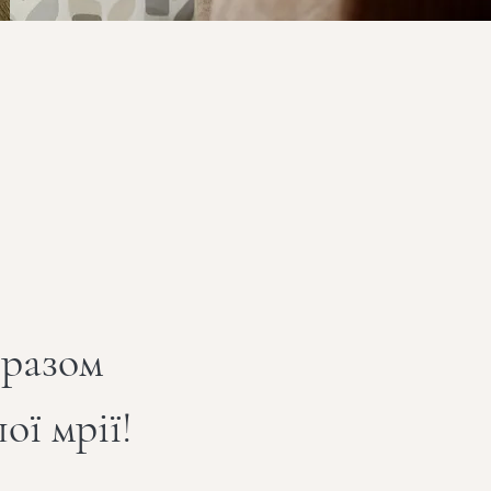
 разом
ої мрії!