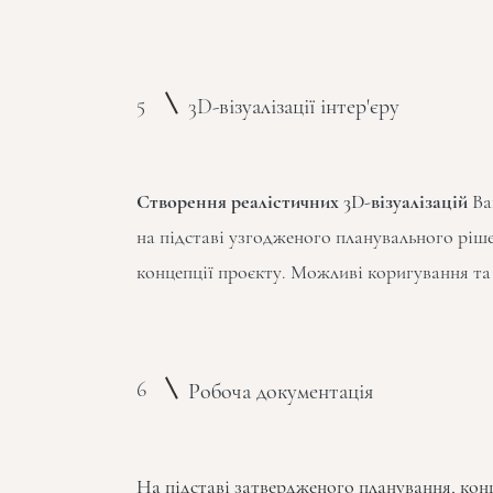
5
3D-візуалізації інтер'єру
Створення реалістичних 3D-візуалізацій
Ва
на підставі узгодженого планувального ріш
концепції проєкту. Можливі коригування та
6
Робоча документація
На підставі затвердженого планування, конц