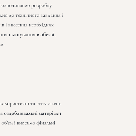
 розпочинаємо розробку
ідно до технічного завдання і
ів і внесення необхідних
ня планування в обсязі
,
м.
колористичні
та стилістичні
та оздоблювальні матеріали
 об'єм і вносимо фінальні