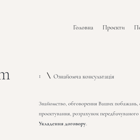
Головна
Проєкти
П
um
1
Ознайомча консультація
Знайомство, обговорення Ваших побажань, с
проєктування, розрахунок передбачуваного 
Укладення договору.